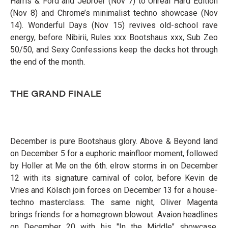
Harris & Ford and Jebroer (Nov 7) to Unreal Hard Edition
(Nov 8) and Chrome’s minimalist techno showcase (Nov
14). Wonderful Days (Nov 15) revives old-school rave
energy, before Nibirii, Rules xxx Bootshaus xxx, Sub Zeo
50/50, and Sexy Confessions keep the decks hot through
the end of the month.
THE GRAND FINALE
December is pure Bootshaus glory. Above & Beyond land
on December 5 for a euphoric mainfloor moment, followed
by Holler at Me on the 6th. elrow storms in on December
12 with its signature carnival of color, before Kevin de
Vries and Kölsch join forces on December 13 for a house-
techno masterclass. The same night, Oliver Magenta
brings friends for a homegrown blowout. Avaion headlines
on December 20 with his "In the Middle" showcase,